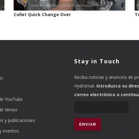
Collet Quick Change Over
T
l
Stay in Touch
Reciba noticias y anuncios de p
In
Hydromat.
Introduzca su dire
r
correo electrónico a continu
de YouTube
de Vimeo
os y publicaciones
 y eventos