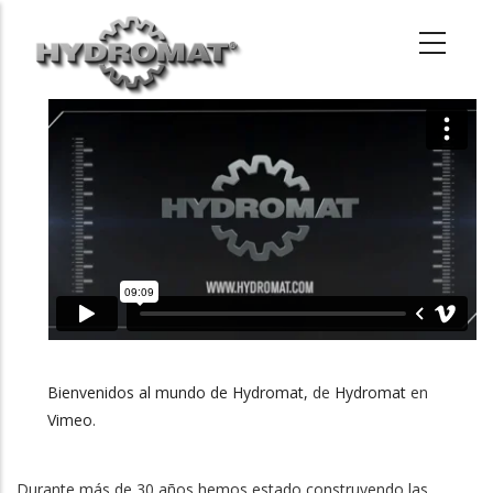
Pasar
al
contenido
principal
Bienvenidos al mundo de Hydromat,
de
Hydromat
en
Vimeo
.
Durante más de 30 años hemos estado construyendo las