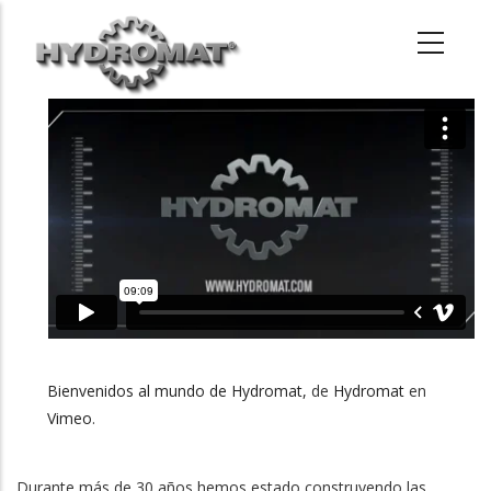
Pasar
al
contenido
principal
Bienvenidos al mundo de Hydromat,
de
Hydromat
en
Vimeo
.
Durante más de 30 años hemos estado construyendo las